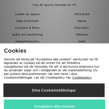
Visa JD Sports hemsida för PC
Ladda ner appen
Hitta butik
Hjälp & Kontakt
Klarna
Leverans & Retur
Köpvillkor
Spåra min beställning
Affiliates
Integritetspolicy
Jobb
JD-bloggen
Cookies
Genom att klicka på ”Acceptera alla cookies” samtycker du till
lagrandet av cookies på din enhet för att förbättra
navigationen på vår hemsida, för att vi ska kunna analysera hur
du använder sidan och i stödjandet av vår marknadsföring. Du
kan justera dina preferenser när som helst i dina
Cookieinställningar. Läs vår Cookiepolicy här.
Cookiepolicy
Levererar Till
Dina Cookieinställningar
Sverige
Vi accepterar följande betalningssätt
Acceptera alla cookies