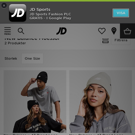
×
JD Sports
Hem
VISA
JD Sports Fashion PLC
Ny termin, ny stil Essentials för skolstarten
GRATIS - I Google Play
Rea
Hem
New Balance Moessor
New Balance Moessor
Nyheter
Filtrera
2 Produkter
Herr
Storlek
One Size
Dam
Barn
Varumärken
Bästsäljare
Sport
Fotboll