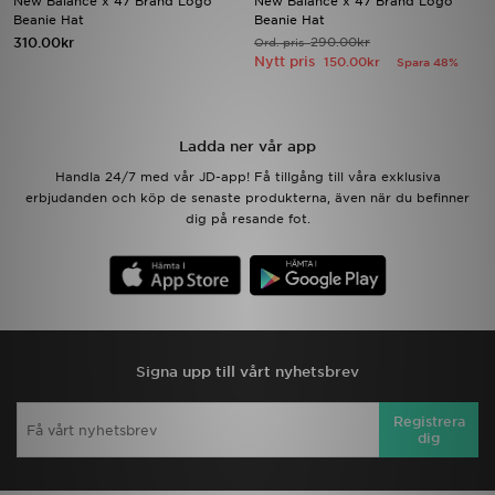
New Balance x 47 Brand Logo
New Balance x 47 Brand Logo
Beanie Hat
Beanie Hat
310.00kr
290.00kr
Ord. pris
Ladda ner appen
Nytt pris
150.00kr
Spara 48%
Mitt JD
Ladda ner vår app
Mina meddelanden
Handla 24/7 med vår JD-app! Få tillgång till våra exklusiva
erbjudanden och köp de senaste produkterna, även när du befinner
Kundservice
dig på resande fot.
JD Blogg
Signa upp till vårt nyhetsbrev
Registrera
dig