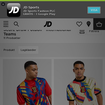
×
JD Sports
Hem
VISA
JD Sports Fashion PLC
Ny termin, ny stil Essentials för skolstarten
GRATIS - I Google Play
Rea
Hem
Score Draw Fotboll - International Teams
Score Draw Fotboll - International
Nyheter
Filtrera
Teams
11 Produkter
Herr
Produkt
Lagklaeder
Dam
Barn
Varumärken
Bästsäljare
Sport
Fotboll