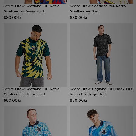
Score Draw Scotland '96 Retro
Score Draw Scotland '94 Retro
Goalkeeper Away Shirt
Goalkeeper Shirt
Ladda ner appen
680.00kr
680.00kr
Mitt JD
Mina meddelanden
Kundservice
JD Blogg
Score Draw Scotland '96 Retro
Score Draw England '90 Black-Out
Goalkeeper Home Shirt
Retro Pikétröja Herr
680.00kr
850.00kr