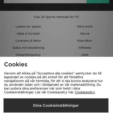
Visa JD Sports hemsida för PC
Ladda ner appen
Hitta butik
Hjälp & Kontakt
Klarna
Leverans & Retur
Köpvillkor
Spåra min beställning
Affiliates
Integritetspolicy
Jobb
JD-bloggen
Cookies
Genom att klicka på ”Acceptera alla cookies” samtycker du till
lagrandet av cookies på din enhet för att förbättra
navigationen på vår hemsida, för att vi ska kunna analysera hur
du använder sidan och i stödjandet av vår marknadsföring. Du
kan justera dina preferenser när som helst i dina
Cookieinställningar. Läs vår Cookiepolicy här.
Cookiepolicy
Levererar Till
Dina Cookieinställningar
Sverige