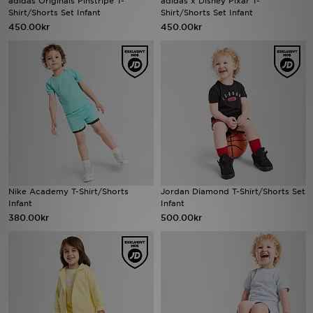
adidas Originals Pinstripe T-
adidas x Disney Pixar T-
Shirt/Shorts Set Infant
Shirt/Shorts Set Infant
450.00kr
450.00kr
Ladda ner appen
Mitt JD
Mina meddelanden
Kundservice
JD Blogg
Nike Academy T-Shirt/Shorts
Jordan Diamond T-Shirt/Shorts Set
Infant
Infant
380.00kr
500.00kr