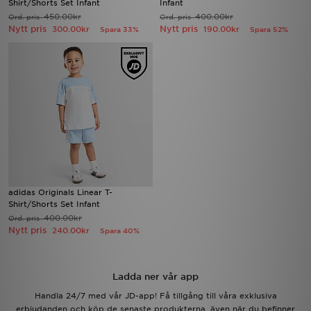
Shirt/Shorts Set Infant
Infant
450.00kr
400.00kr
Ord. pris
Ord. pris
Nytt pris
Nytt pris
300.00kr
190.00kr
Spara 33%
Spara 52%
adidas Originals Linear T-
Shirt/Shorts Set Infant
400.00kr
Ord. pris
Nytt pris
240.00kr
Spara 40%
Ladda ner vår app
Handla 24/7 med vår JD-app! Få tillgång till våra exklusiva
erbjudanden och köp de senaste produkterna, även när du befinner