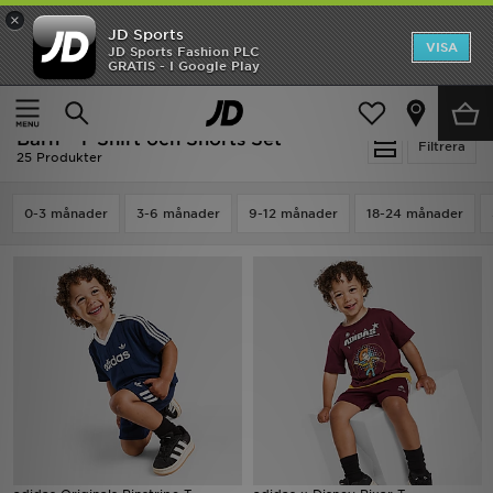
×
JD Sports
Hem
VISA
JD Sports Fashion PLC
Ny termin, ny stil Essentials för skolstarten
GRATIS - I Google Play
Rea
Hem
Barn
Babykläder (0-3 År)
T-Shirt och Shorts Set
Barn - T-Shirt och Shorts Set
Nyheter
Filtrera
25 Produkter
Herr
0-3 månader
3-6 månader
9-12 månader
18-24 månader
Dam
Barn
Varumärken
Bästsäljare
Sport
Fotboll