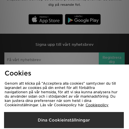
dig på resande fot.
Signa upp till vårt nyhetsbrev
Registrera
dig
Cookies
Visa JD Sports hemsida för PC
Genom att klicka på ”Acceptera alla cookies” samtycker du till
lagrandet av cookies på din enhet för att förbättra
navigationen på vår hemsida, för att vi ska kunna analysera hur
Ladda ner appen
Hitta butik
du använder sidan och i stödjandet av vår marknadsföring. Du
kan justera dina preferenser när som helst i dina
Hjälp & Kontakt
Klarna
Cookieinställningar. Läs vår Cookiepolicy här.
Cookiepolicy
Leverans & Retur
Köpvillkor
Spåra min beställning
Affiliates
Dina Cookieinställningar
Integritetspolicy
Jobb