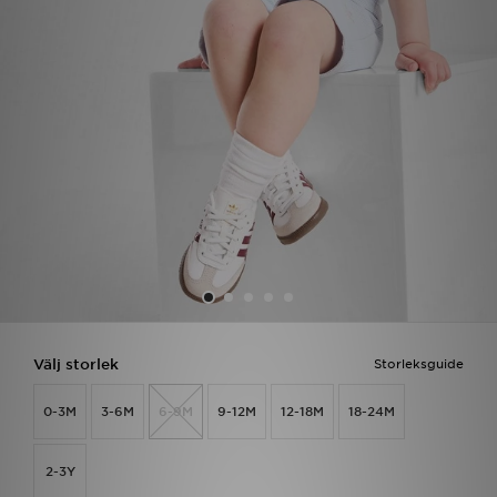
Ladda ner appen
Mitt JD
Mina meddelanden
Kundservice
JD Blogg
Välj storlek
Storleksguide
0-3M
3-6M
6-9M
9-12M
12-18M
18-24M
2-3Y