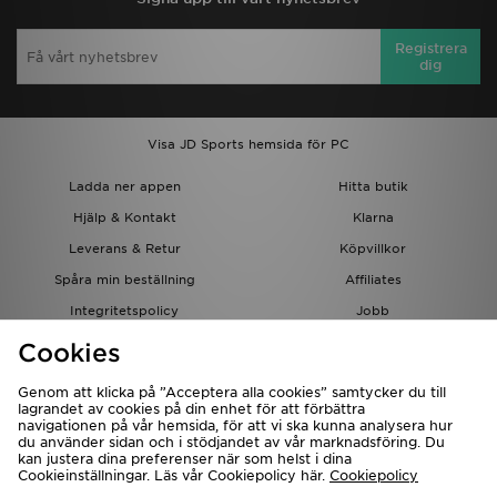
Registrera
dig
Visa JD Sports hemsida för PC
Ladda ner appen
Hitta butik
Hjälp & Kontakt
Klarna
Leverans & Retur
Köpvillkor
Spåra min beställning
Affiliates
Integritetspolicy
Jobb
JD-bloggen
Cookies
Genom att klicka på ”Acceptera alla cookies” samtycker du till
lagrandet av cookies på din enhet för att förbättra
navigationen på vår hemsida, för att vi ska kunna analysera hur
du använder sidan och i stödjandet av vår marknadsföring. Du
kan justera dina preferenser när som helst i dina
Cookieinställningar. Läs vår Cookiepolicy här.
Cookiepolicy