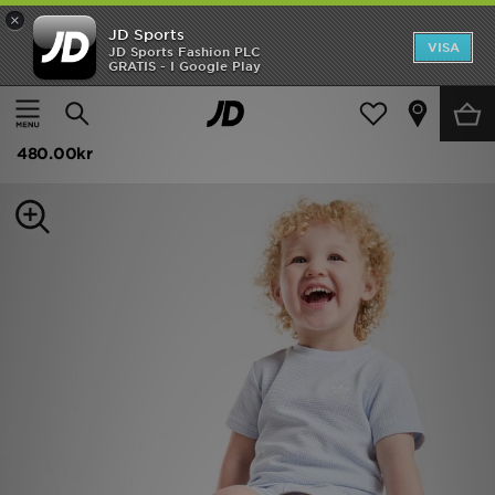
×
JD Sports
Hem
VISA
JD Sports Fashion PLC
GRATIS - I Google Play
Hem
Barn
Babykläder (0-3 År)
T-Shirt och Shorts Set
Rea
adidas Originals Waffle T-Shirt/Shorts Set Infant
Nyheter
480.00kr
Herr
Dam
Barn
Varumärken
Bästsäljare
Sport
Fotboll