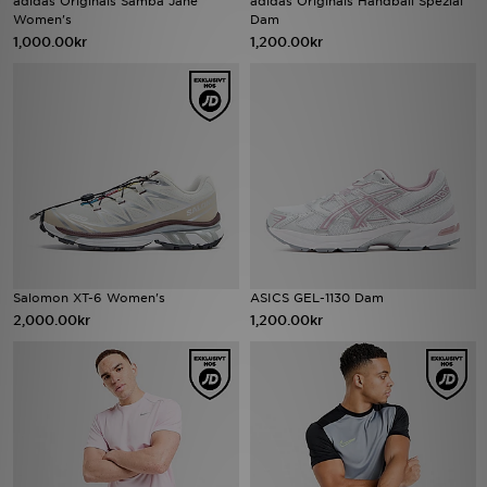
adidas Originals Samba Jane
adidas Originals Handball Spezial
Women's
Dam
1,000.00kr
1,200.00kr
Ladda ner appen
Mitt JD
Mina meddelanden
Kundservice
JD Blogg
Salomon XT-6 Women's
ASICS GEL-1130 Dam
2,000.00kr
1,200.00kr