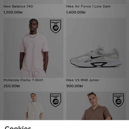
New Balance 740
Nike Air Force 1 Low Dam
1,300.00kr
1,400.00kr
McKenzie Pismo T-Shirt
Nike V5 RNR Junior
250.00kr
900.00kr
Cookies