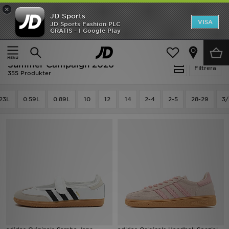
×
JD Sports
Hem
VISA
JD Sports Fashion PLC
Ny termin, ny stil Essentials för skolstarten
GRATIS - I Google Play
Rea
Hem
Summer Campaign 2026
Summer Campaign 2026
Nyheter
Filtrera
355 Produkter
Herr
23L
0.59L
0.89L
10
12
14
2-4
2-5
28-29
3/
Dam
Barn
Varumärken
Bästsäljare
Sport
Fotboll