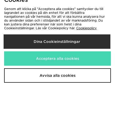
Genom att klicka på ”Acceptera alla cookies” samtycker du till
lagrandet av cookies på din enhet för att förbättra
navigationen på vår hemsida, för att vi ska kunna analysera hur
du använder sidan och i stödjandet av vår marknadsföring. Du
adidas Originals Seersucker Shirt
adidas Originals Seersucker Shirt
kan justera dina preferenser när som helst i dina
550.00kr
550.00kr
Cookieinställningar. Läs vår Cookiepolicy här.
Cookiepolicy
Dina Cookieinställningar
Acceptera alla cookies
Avvisa alla cookies
Nike Festival 2.0 T-Shirt
Lacoste Hyrbid Serve Slides
550.00kr
550.00kr