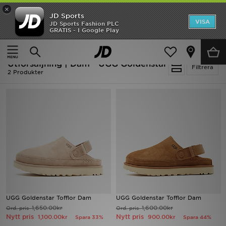
×
JD Sports
Hem
VISA
JD Sports Fashion PLC
Ny termin, ny stil Essentials för skolstarten
GRATIS - I Google Play
Rea
Hem
Dam
Utförsäljning | Dam - UGG Goldenstar
Nyheter
Filtrera
2 Produkter
Herr
Dam
Barn
Varumärken
Bästsäljare
UGG Goldenstar Tofflor Dam
UGG Goldenstar Tofflor Dam
Sport
1,650.00kr
1,600.00kr
Ord. pris
Ord. pris
Nytt pris
Nytt pris
1,100.00kr
900.00kr
Spara 33%
Spara 44%
Fotboll