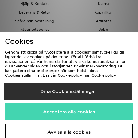
Hjälp & Kontakt
Klarna
Leverans & Retur
Köpvillkor
Spåra min beställning
Affiliates
Integritetspolicy
Jobb
JD-bloggen
Cookies
Genom att klicka på ”Acceptera alla cookies” samtycker du till
lagrandet av cookies på din enhet för att förbättra
navigationen på vår hemsida, för att vi ska kunna analysera hur
du använder sidan och i stödjandet av vår marknadsföring. Du
kan justera dina preferenser när som helst i dina
Cookieinställningar. Läs vår Cookiepolicy här.
Cookiepolicy
Levererar Till
Dina Cookieinställningar
Sverige
Vi accepterar följande betalningssätt
Acceptera alla cookies
Besök bolagets hemsida på
www.jdplc.com
Avvisa alla cookies