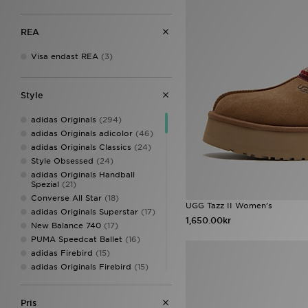
REA
Visa endast REA
(3)
Style
adidas Originals
(294)
adidas Originals adicolor
(46)
adidas Originals Classics
(24)
Style Obsessed
(24)
adidas Originals Handball
Spezial
(21)
Converse All Star
(18)
UGG Tazz II Women's
adidas Originals Superstar
(17)
1,650.00kr
New Balance 740
(17)
PUMA Speedcat Ballet
(16)
adidas Firebird
(15)
adidas Originals Firebird
(15)
On Running Cloudtilt
(15)
Sophia and Cinzia's Favourites
Pris
(15)