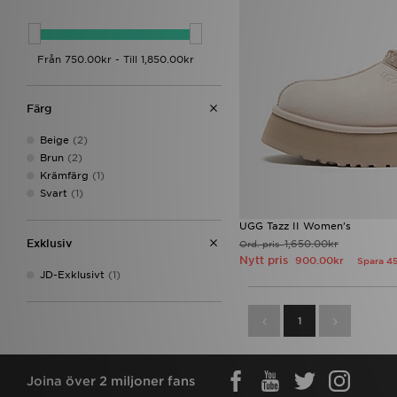
Nike Air Max
(12)
Adidas Crochet
(11)
Converse All Star Hi
(11)
Puma Speedcat
(11)
adidas Originals Campus 00s
(10)
Färg
Jordan 1
(10)
Nike Air Force 1
(10)
Beige
(2)
Nike P-6000
(10)
Brun
(2)
Nike Vomero
(10)
Krämfärg
(1)
Salomon XT-6
(10)
Svart
(1)
adidas Originals Injection Pack
(9)
UGG Tazz II Women's
adidas Originals Samba
(9)
Exklusiv
1,650.00kr
Ord. pris
New Balance 204L
(9)
Nytt pris
900.00kr
Spara 4
New Balance 530
(9)
JD-Exklusivt
(1)
New Balance 9060
(9)
Nike Air Max Moto 2K
(9)
1
Nike Air Rift
(9)
adidas Originals Campus
(8)
adidas Originals Samba OG
(8)
adidas Womens
(8)
Joina över 2 miljoner fans
Asics Gel Cumulus 16
(8)