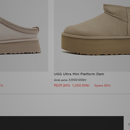
UGG Ultra Mini Platform Dam
1,950.00kr
Ord. pris
Nytt pris
1,250.00kr
5%
Spara 36%