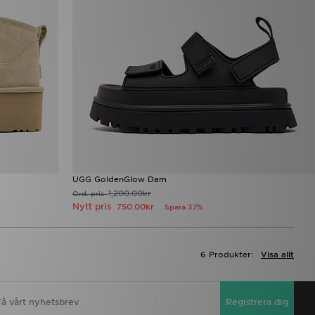
UGG GoldenGlow Dam
1,200.00kr
Ord. pris
Nytt pris
750.00kr
Spara 37%
6 Produkter:
Visa allt
Registrera dig