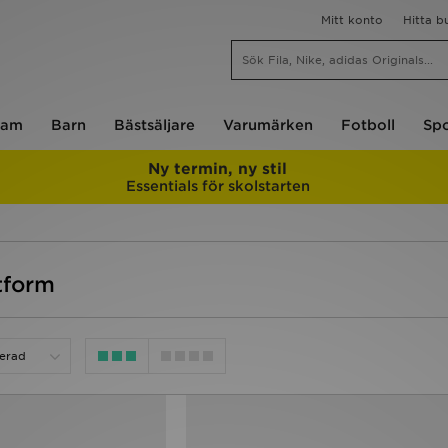
Mitt konto
Hitta b
am
Barn
Bästsäljare
Varumärken
Fotboll
Spo
Ny termin, ny stil
Essentials för skolstarten
tform