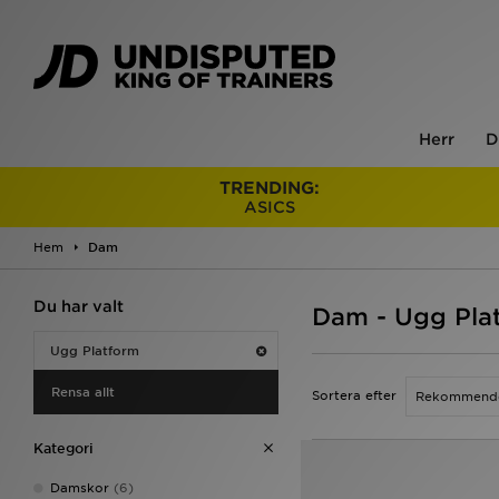
Herr
D
TRENDING:
ASICS
Hem
Dam
Du har valt
Dam - Ugg Pla
Ugg Platform
Rensa allt
Sortera efter
Kategori
Damskor
(6)