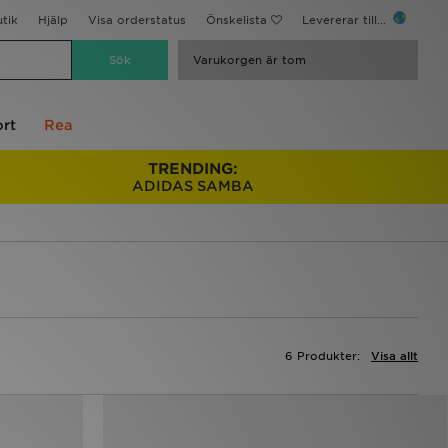
utik
Hjälp
Visa orderstatus
Önskelista
Levererar till...
Varukorgen är tom
rt
Rea
TRENDING:
ADIDAS SAMBA
6 Produkter:
Visa allt