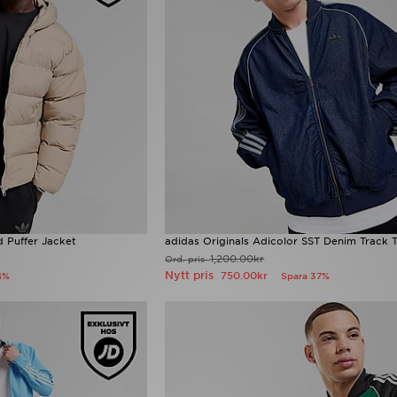
d Puffer Jacket
adidas Originals Adicolor SST Denim Track 
1,200.00kr
Ord. pris
Nytt pris
750.00kr
4%
Spara 37%