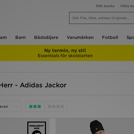
Mitt konto
Hitta b
am
Barn
Bästsäljare
Varumärken
Fotboll
Spo
Ny termin, ny stil
Essentials för skolstarten
 Herr - Adidas Jackor