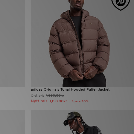
adidas Originals Tonal Hooded Puffer Jacket
1,650.00kr
Ord. pris
Nytt pris
1,150.00kr
Spara 30%