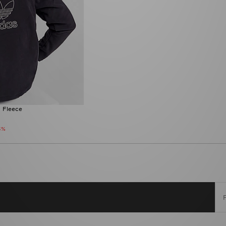
p Fleece
5%