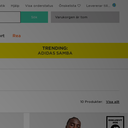
utik
Hjälp
Visa orderstatus
Önskelista
Levererar till...
Varukorgen är tom
rt
Rea
TRENDING:
ADIDAS SAMBA
10 Produkter:
Visa allt