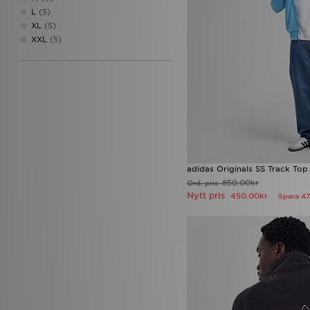
L
(5)
XL
(5)
XXL
(5)
adidas Originals SS Track Top
850.00kr
Ord. pris
Nytt pris
450.00kr
Spara 4