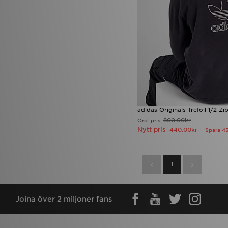
adidas Originals Trefoil 1/2 Zi
800.00kr
Ord. pris
Nytt pris
440.00kr
Spara 4
1
Joina över 2 miljoner fans