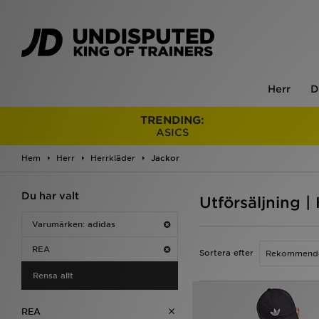
Herr
D
TRENDING:
ASICS
Hem
Herr
Herrkläder
Jackor
Du har valt
Utförsäljning |
Varumärken: adidas
REA
Sortera efter
Rensa allt
REA