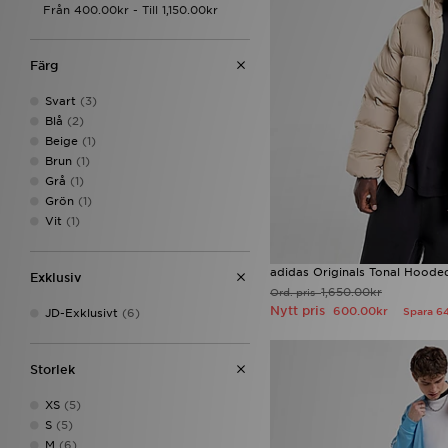
The North Face
(14)
Under Armour
(10)
Unlike Humans
(2)
Färg
Zavetti Canada
(2)
Svart
(3)
Blå
(2)
Beige
(1)
Brun
(1)
Grå
(1)
Grön
(1)
Vit
(1)
adidas Originals Tonal Hoode
Exklusiv
1,650.00kr
Ord. pris
Nytt pris
600.00kr
Spara 6
JD-Exklusivt
(6)
Storlek
XS
(5)
S
(5)
M
(6)