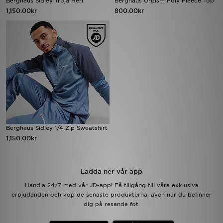
Berghaus Sidley Tröja Herr
Berghaus Urbism Poly Fleece Top
1,150.00kr
800.00kr
Ladda ner appen
Mitt JD
Mina meddelanden
Kundservice
JD Blogg
Berghaus Sidley 1/4 Zip Sweatshirt
1,150.00kr
Ladda ner vår app
Handla 24/7 med vår JD-app! Få tillgång till våra exklusiva
erbjudanden och köp de senaste produkterna, även när du befinner
dig på resande fot.