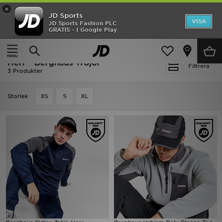
×
JD Sports
Hem
VISA
JD Sports Fashion PLC
Ny termin, ny stil Essentials för skolstarten
GRATIS - I Google Play
Rea
Hem
Herr
Herrkläder
Tröjor
Herr - Berghaus Tröjor
Nyheter
Filtrera
3 Produkter
Herr
Storlek
XS
S
XL
Dam
Barn
Varumärken
Bästsäljare
Sport
Fotboll