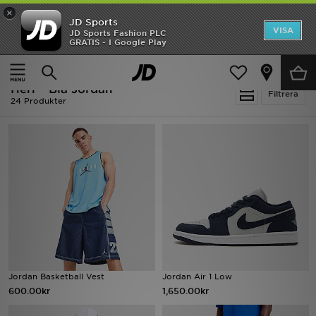
×
JD Sports
Hem
VISA
JD Sports Fashion PLC
Ny termin, ny stil Essentials för skolstarten
GRATIS - I Google Play
Rea
Hem
Herr
Herr - Blå Jordan
Nyheter
Filtrera
24 Produkter
Herr
Dam
Barn
Varumärken
Bästsäljare
Jordan Basketball Vest
Jordan Air 1 Low
Sport
600.00kr
1,650.00kr
Fotboll