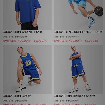
Jordan Brazil Graphic T-Shirt
Jordan MEN'S DRI-FIT MESH DARK
550.00kr
600.00kr
Ord. pris
Ord. pris
Nytt pris
Nytt pris
400.00kr
400.00kr
Spara 27%
Spara 33%
Jordan Brazil Jersey
Jordan Brazil Diamond Shorts
950.00kr
680.00kr
Ord. pris
Ord. pris
Nytt pris
Nytt pris
650.00kr
400.00kr
Spara 32%
Spara 41%