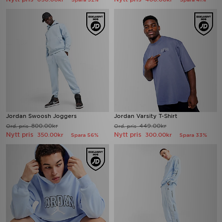
Jordan Swoosh Joggers
Jordan Varsity T-Shirt
800.00kr
449.00kr
Ord. pris
Ord. pris
Nytt pris
Nytt pris
350.00kr
300.00kr
Spara 56%
Spara 33%