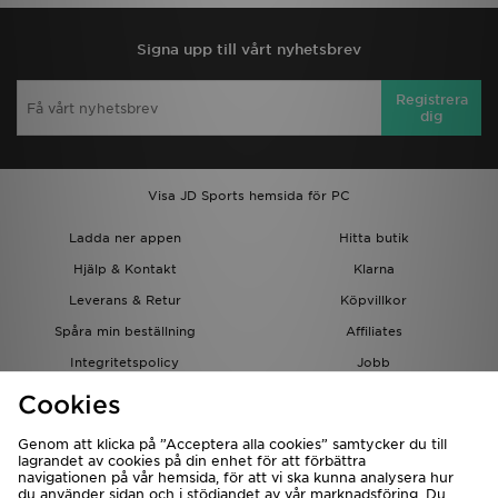
Signa upp till vårt nyhetsbrev
Registrera
dig
Visa JD Sports hemsida för PC
Ladda ner appen
Hitta butik
Hjälp & Kontakt
Klarna
Leverans & Retur
Köpvillkor
Spåra min beställning
Affiliates
Integritetspolicy
Jobb
JD-bloggen
Cookies
Genom att klicka på ”Acceptera alla cookies” samtycker du till
lagrandet av cookies på din enhet för att förbättra
navigationen på vår hemsida, för att vi ska kunna analysera hur
du använder sidan och i stödjandet av vår marknadsföring. Du