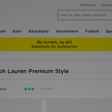
Mitt konto
Hitta b
am
Barn
Bästsäljare
Varumärken
Fotboll
Spo
Ny termin, ny stil
Essentials för skolstarten
lph Lauren Premium Style