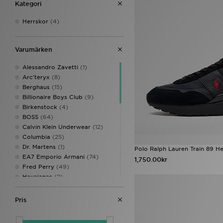
Kategori
Herrskor
(4)
Varumärken
Alessandro Zavetti
(1)
Arc'teryx
(8)
Berghaus
(15)
Billionaire Boys Club
(9)
Birkenstock
(4)
BOSS
(64)
Calvin Klein Underwear
(12)
Columbia
(25)
Dr. Martens
(1)
Polo Ralph Lauren Train 89 He
EA7 Emporio Armani
(74)
1,750.00kr
Fred Perry
(49)
Havaianas
(2)
HUGO
(2)
ICECREAM
(5)
Pris
Jordan
(4)
Lacoste
(89)