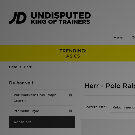
Herr
D
TRENDING:
ASICS
Hem
Herr
Du har valt
Herr - Polo Ra
Varumärken: Polo Ralph
Lauren
Sortera efter
Premium Style
Rensa allt