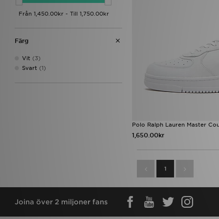
LEVI'S
(23)
MONTIREX
(16)
Napapijri
(48)
Nicce
(2)
Färg
Nike
(3)
On Running
(16)
Vit
(3)
Polo Ralph Lauren
(4)
Svart
(1)
Polo Sport
(2)
Salomon
(2)
Saucony
(2)
Stanley
(15)
The North Face
(141)
Timberland
(1)
Polo Ralph Lauren Master Cou
Tommy Hilfiger
(8)
1,650.00kr
True Religion
(12)
UGG
(9)
1
Joina över 2 miljoner fans