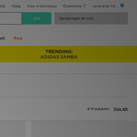
utik
Hjälp
Visa orderstatus
Önskelista
Levererar till...
Varukorgen är tom
rt
Rea
TRENDING:
ADIDAS SAMBA
4 Produkter:
Visa allt