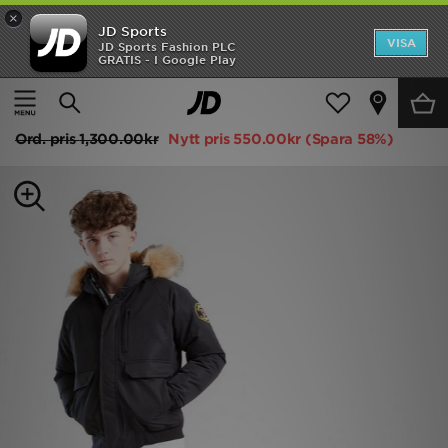
×
JD Sports
Hem
VISA
JD Sports Fashion PLC
GRATIS - I Google Play
Hem
Barn
Juniorkläder (8-15 År)
Jackor
Rea
Zavetti Canada Abelli Bomber Jacket Junior
Nyheter
Ord. pris
1,300.00kr
Nytt pris
550.00kr
(Spara 58%)
Herr
Dam
Barn
Varumärken
Bästsäljare
Sport
Fotboll