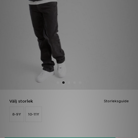
Ladda ner appen
Mitt JD
Mina meddelanden
Kundservice
JD Blogg
Välj storlek
Storleksguide
8-9Y
10-11Y