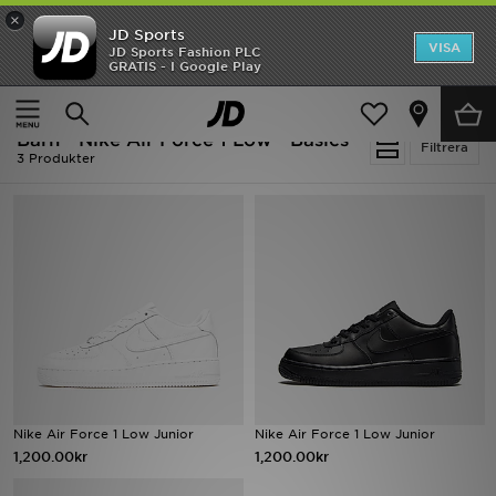
×
JD Sports
Hem
VISA
JD Sports Fashion PLC
Ny termin, ny stil Essentials för skolstarten
GRATIS - I Google Play
Rea
Hem
Barn
Barn - Nike Air Force 1 Low - Basics
Nyheter
Filtrera
3 Produkter
Herr
Dam
Barn
Varumärken
Bästsäljare
Nike Air Force 1 Low Junior
Nike Air Force 1 Low Junior
Sport
1,200.00kr
1,200.00kr
Fotboll