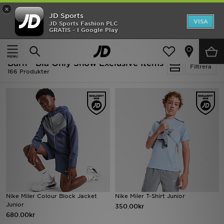
×
JD Sports
Hem
VISA
JD Sports Fashion PLC
Ny termin, ny stil Essentials för skolstarten
GRATIS - I Google Play
Rea
Hem
Barn
Barn - Blå Only Show Exclusive Items
Nyheter
Filtrera
166 Produkter
Herr
Dam
Barn
Varumärken
Bästsäljare
Nike Miler Colour Block Jacket
Nike Miler T-Shirt Junior
Sport
Junior
350.00kr
680.00kr
Fotboll