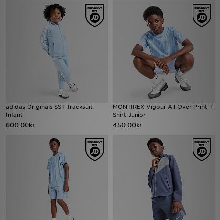
Ladda ner appen
Mitt JD
Mina meddelanden
Kundservice
adidas Originals SST Tracksuit
MONTIREX Vigour All Over Print T-
JD Blogg
Infant
Shirt Junior
600.00kr
450.00kr