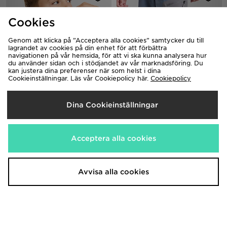
Cookies
Genom att klicka på ”Acceptera alla cookies” samtycker du till
lagrandet av cookies på din enhet för att förbättra
navigationen på vår hemsida, för att vi ska kunna analysera hur
du använder sidan och i stödjandet av vår marknadsföring. Du
kan justera dina preferenser när som helst i dina
Cookieinställningar. Läs vår Cookiepolicy här.
Cookiepolicy
The North Face Windbreaker
The North Face Never Stop Woven
Jacket Junior
Joggers Junior
880.00kr
750.00kr
Dina Cookieinställningar
Acceptera alla cookies
Avvisa alla cookies
adidas Originals Trefoil Core T-
Under Armour Storm Hybrid T-