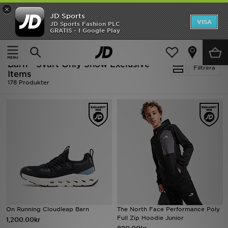
×
JD Sports
Hem
VISA
JD Sports Fashion PLC
Ny termin, ny stil Essentials för skolstarten
GRATIS - I Google Play
Rea
Hem
Barn
Barn - Svart Only Show Exclusive
Nyheter
Filtrera
Items
178 Produkter
Herr
Dam
Barn
Varumärken
Bästsäljare
Sport
On Running Cloudleap Barn
The North Face Performance Poly
Full Zip Hoodie Junior
1,200.00kr
Fotboll