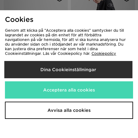
Cookies
Genom att klicka på ”Acceptera alla cookies” samtycker du till
lagrandet av cookies på din enhet för att förbättra
navigationen på vår hemsida, för att vi ska kunna analysera hur
du använder sidan och i stödjandet av vår marknadsföring. Du
kan justera dina preferenser när som helst i dina
On Running Cloudswift Junior
Zavetti Canada Berrano
Cookieinställningar. Läs vår Cookiepolicy här.
Cookiepolicy
Windbreaker Jacket Junior
1,700.00kr
820.00kr
Dina Cookieinställningar
Acceptera alla cookies
Avvisa alla cookies
McKenzie Raiden Jacket Junior
The North Face Perrito Reversible