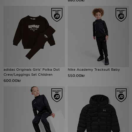
880.00kr
Ladda ner appen
Mitt JD
Mina meddelanden
Kundservice
JD Blogg
adidas Originals Girls' Polka Dot
Nike Academy Tracksuit Baby
Crew/Leggings Set Children
550.00kr
600.00kr